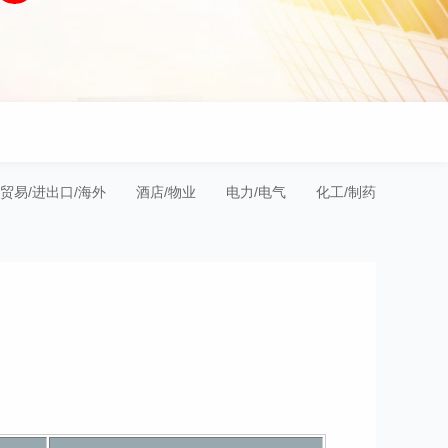
贸易/进出口/海外
酒店/物业
电力/电气
化工/制药